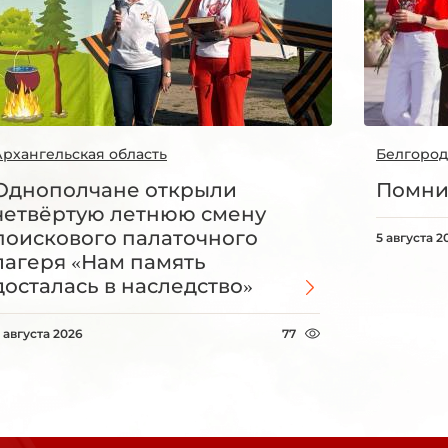
Архангельская область
Белгород
Однополчане открыли
Помни
четвёртую летнюю смену
поискового палаточного
5 августа 2
лагеря «Нам память
досталась в наследство»
 августа 2026
77