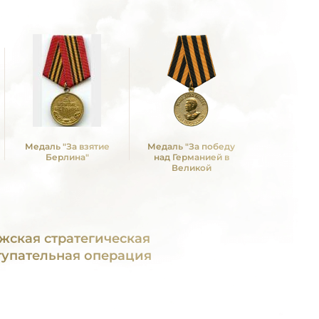
Медаль "За взятие
Медаль "За победу
Берлина"
над Германией в
Великой
Отечественной войне
1941 -1945 гг."
жская стратегическая
тупательная операция