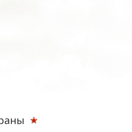
ераны