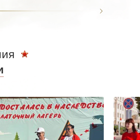
ния
и