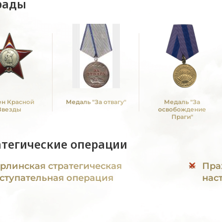
рады
н Красной
Медаль "За отвагу"
Медаль "За
Звезды
освобождение
Праги"
атегические операции
рлинская стратегическая
Пра
ступательная операция
нас