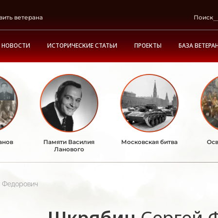
вить ветерана
Поиск
НОВОСТИ
ИСТОРИЧЕСКИЕ СТАТЬИ
ПРОЕКТЫ
БАЗА ВЕТЕРА
анов
Памяти Василия
Московская битва
Осв
Ланового
 Федорович
Шкрябин
Сергей 