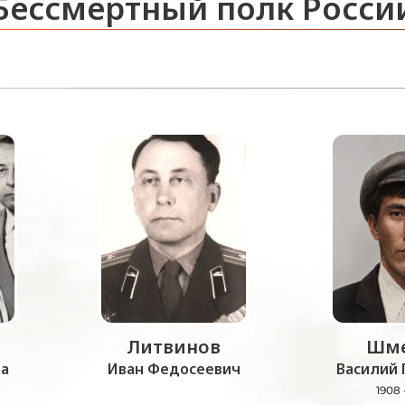
Бессмертный полк Росси
Литвинов
Шме
а
Иван Федосеевич
Василий 
1908 