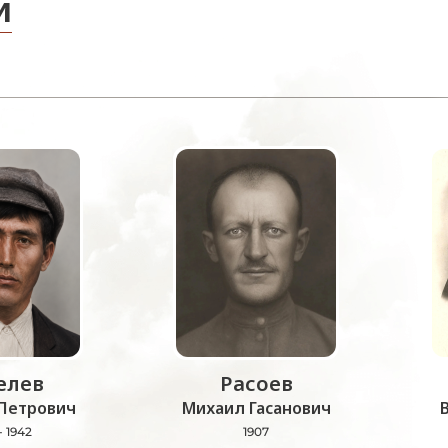
и
лев
Расоев
Петрович
Михаил Гасанович
- 1942
1907