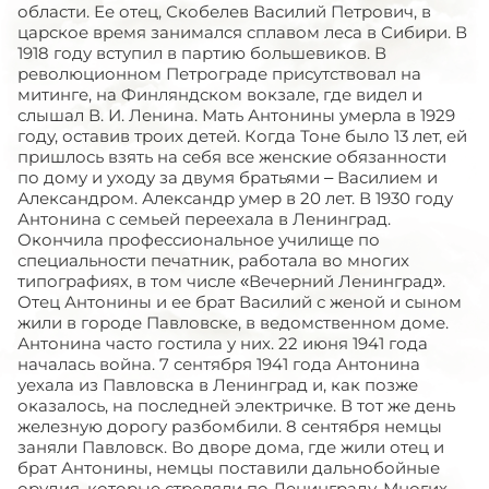
области. Ее отец, Скобелев Василий Петрович, в
царское время занимался сплавом леса в Сибири. В
1918 году вступил в партию большевиков. В
революционном Петрограде присутствовал на
митинге, на Финляндском вокзале, где видел и
слышал В. И. Ленина. Мать Антонины умерла в 1929
году, оставив троих детей. Когда Тоне было 13 лет, ей
пришлось взять на себя все женские обязанности
по дому и уходу за двумя братьями – Василием и
Александром. Александр умер в 20 лет. В 1930 году
Антонина с семьей переехала в Ленинград.
Окончила профессиональное училище по
специальности печатник, работала во многих
типографиях, в том числе «Вечерний Ленинград».
Отец Антонины и ее брат Василий с женой и сыном
жили в городе Павловске, в ведомственном доме.
Антонина часто гостила у них. 22 июня 1941 года
началась война. 7 сентября 1941 года Антонина
уехала из Павловска в Ленинград и, как позже
оказалось, на последней электричке. В тот же день
железную дорогу разбомбили. 8 сентября немцы
заняли Павловск. Во дворе дома, где жили отец и
брат Антонины, немцы поставили дальнобойные
орудия, которые стреляли по Ленинграду. Многих