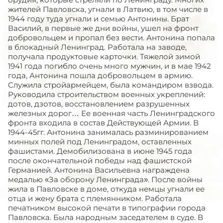
жителей Павловска, угнали в Латвию, в том числе в
1944 году туда угнали и семью Антонины. Брат
Василий, в первые же дни войны, ушел на фронт
добровольцем и пропал без вести. Антонина попала
в блокадный Ленинград. Работала на заводе,
получала продуктовые карточки. Тяжелой зимой
1941 года погибло очень много мужчин, и в мае 1942
года, Антонина пошла добровольцем в армию.
Служила стройармейцем, была командиром взвода.
Руководила строительством военных укреплений:
дотов, дзотов, восстановлением разрушенных
железных дорог… Ее военная часть Ленинградского
фронта входила в состав Действующей Армии. В
1944-45гг. Антонина занималась разминированием
минных полей под Ленинградом, оставленных
фашистами. Демобилизована в июне 1945 года
после окончательной победы над фашистской
Германией. Антонина Васильевна награждена
медалью «За оборону Ленинграда». После войны
жила в Павловске в доме, откуда немцы угнали ее
отца и жену брата с племянником. Работала
печатником высокой печати в типографии города
Павловска. Была народным заседателем в суде. В