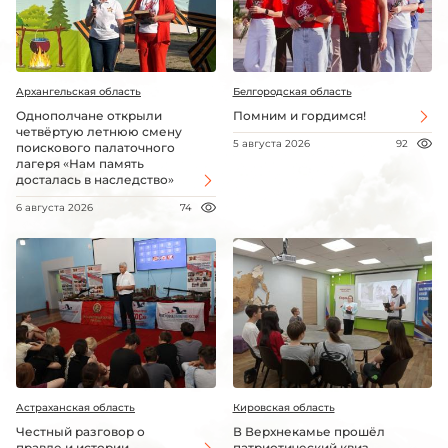
Архангельская область
Белгородская область
Однополчане открыли
Помним и гордимся!
четвёртую летнюю смену
5 августа 2026
92
поискового палаточного
лагеря «Нам память
досталась в наследство»
6 августа 2026
74
Астраханская область
Кировская область
Честный разговор о
В Верхнекамье прошёл
правде и истории
патриотический квиз