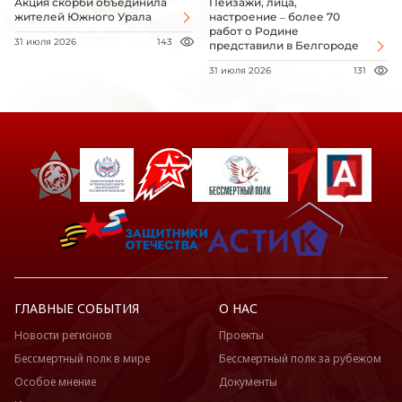
Акция скорби объединила
Пейзажи, лица,
жителей Южного Урала
настроение – более 70
работ о Родине
31 июля 2026
143
представили в Белгороде
31 июля 2026
131
ГЛАВНЫЕ СОБЫТИЯ
О НАС
Новости регионов
Проекты
Бессмертный полк в мире
Бессмертный полк за рубежом
Особое мнение
Документы