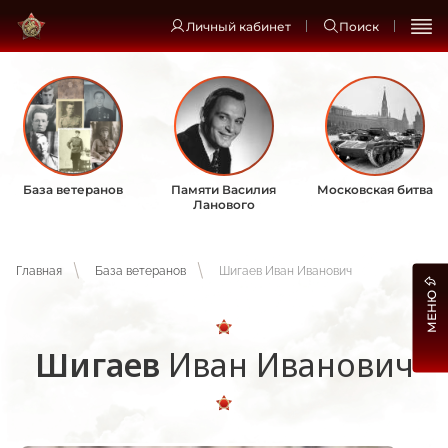
Личный кабинет
Поиск
База ветеранов
Памяти Василия
Московская битва
Ланового
Главная
База ветеранов
Шигаев Иван Иванович
МЕНЮ
Шигаев
Иван Иванович