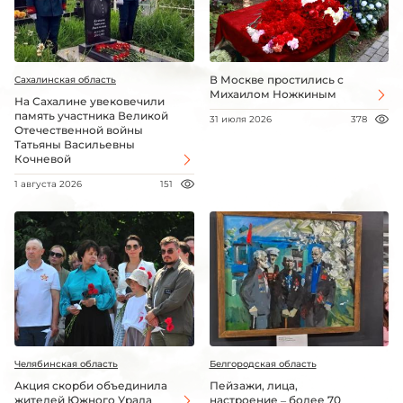
В Москве простились с
Сахалинская область
Михаилом Ножкиным
На Сахалине увековечили
память участника Великой
31 июля 2026
378
Отечественной войны
Татьяны Васильевны
Кочневой
1 августа 2026
151
Челябинская область
Белгородская область
Акция скорби объединила
Пейзажи, лица,
жителей Южного Урала
настроение – более 70