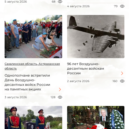
5 августа 2026
68
4 августа 2026
79
96 лет Воздушно-
Сахалинская область, Астраханская
десантным войскам
область
России
Однополчане встретили
День Воздушно-
2 августа 2026
160
десантных войск России
на памятных акциях
3 августа 2026
128