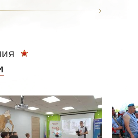
ния
и