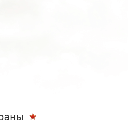
ераны