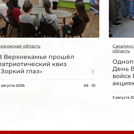
Кировская область
Сахалинс
область
В Верхнекамье прошёл
Одноп
патриотический квиз
День 
«Зоркий глаз»
войск 
акция
 августа 2026
69
3 августа 2