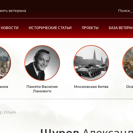
вить ветерана
Поиск
НОВОСТИ
ИСТОРИЧЕСКИЕ СТАТЬИ
ПРОЕКТЫ
БАЗА ВЕТЕРА
анов
Памяти Василия
Московская битва
Осв
Ланового
р Ильич
Щуров
Алексан