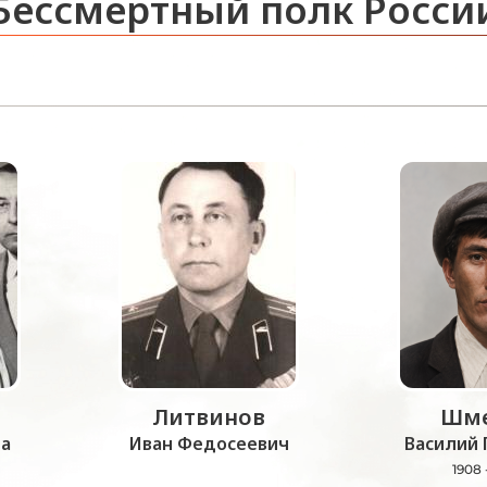
Бессмертный полк Росси
Литвинов
Шме
а
Иван Федосеевич
Василий 
1908 