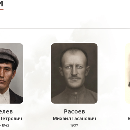
и
лев
Расоев
Петрович
Михаил Гасанович
- 1942
1907