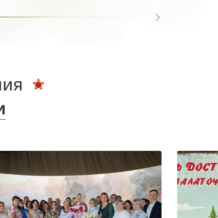
ния
и