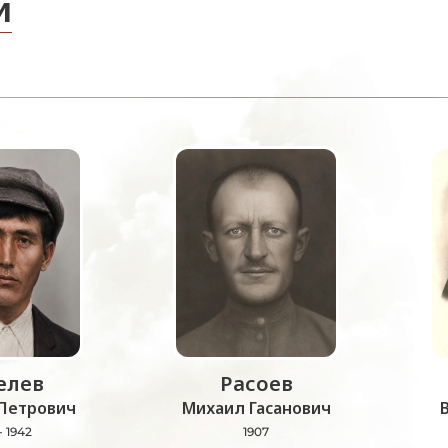
и
лев
Расоев
Петрович
Михаил Гасанович
- 1942
1907