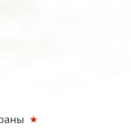
ераны