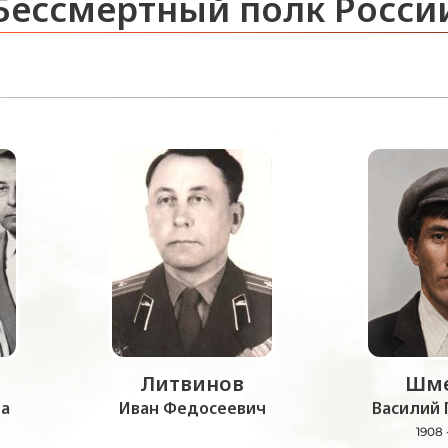
Бессмертный полк Росси
Литвинов
Шме
а
Иван Федосеевич
Василий 
1908 