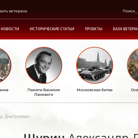
вить ветерана
Поиск
НОВОСТИ
ИСТОРИЧЕСКИЕ СТАТЬИ
ПРОЕКТЫ
БАЗА ВЕТЕРА
анов
Памяти Василия
Московская битва
Осв
Ланового
р Дмитриевич
Щурин
Александр 