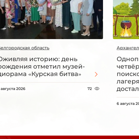
Белгородская область
Архангел
Оживляя историю: день
Одноп
рождения отметил музей-
четвё
диорама «Курская битва»
поиск
лагеря
достал
 августа 2026
72
6 августа 2