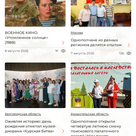
ВОЕННОЕ КИНО.
Москва
«Утомленное солнце»
Однополчане из разных
(1988)
регионов делятся опытом
8 августа 2026
91
7 августа 2026
126
Белгородская область
Архангельская область
Оживляя историю: день
Однополчане открыли
рождения отметил музей-
четвёртую летнюю смену
диорама «Курская битва»
поискового палаточного
лагеря «Нам память