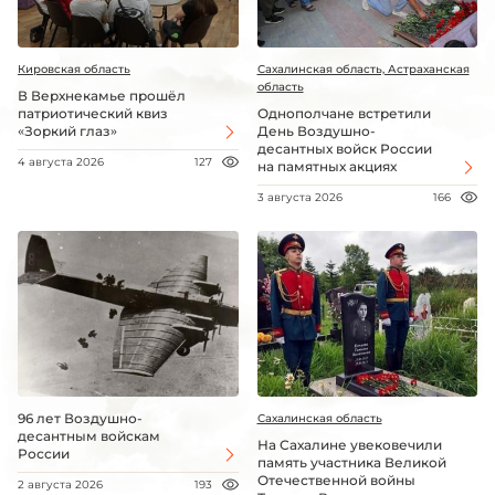
Кировская область
Сахалинская область, Астраханская
область
В Верхнекамье прошёл
патриотический квиз
Однополчане встретили
«Зоркий глаз»
День Воздушно-
десантных войск России
4 августа 2026
127
на памятных акциях
3 августа 2026
166
96 лет Воздушно-
Сахалинская область
десантным войскам
На Сахалине увековечили
России
память участника Великой
Отечественной войны
2 августа 2026
193