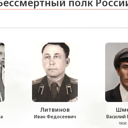
Бессмертный полк Росси
Литвинов
Шме
а
Иван Федосеевич
Василий 
1908 