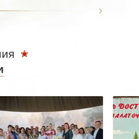
ния
и