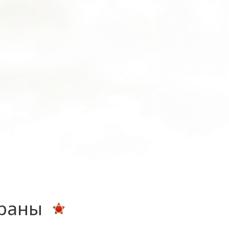
ераны