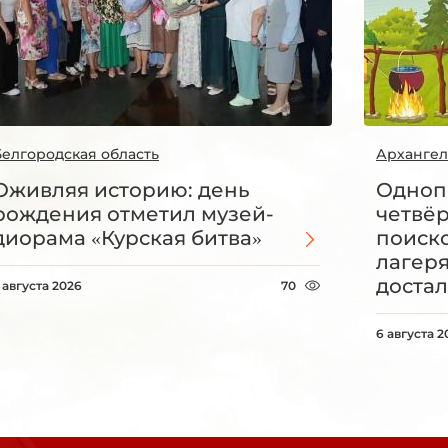
Белгородская область
Архангел
Оживляя историю: день
Одноп
рождения отметил музей-
четвё
диорама «Курская битва»
поиск
лагеря
достал
 августа 2026
70
6 августа 2