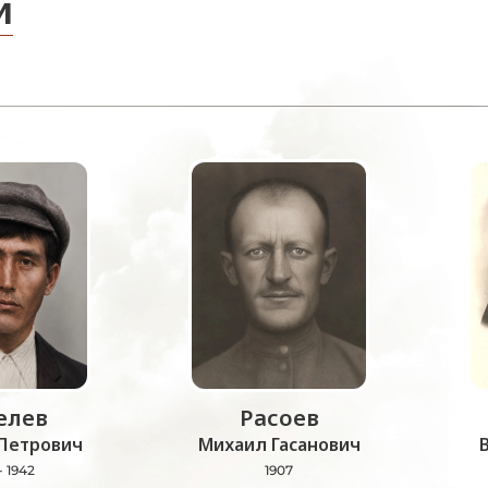
и
лев
Расоев
Петрович
Михаил Гасанович
- 1942
1907