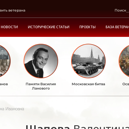
вить ветерана
Поиск
НОВОСТИ
ИСТОРИЧЕСКИЕ СТАТЬИ
ПРОЕКТЫ
БАЗА ВЕТЕРА
анов
Памяти Василия
Московская битва
Осв
Ланового
на Ивановна
Щапова
Валентин