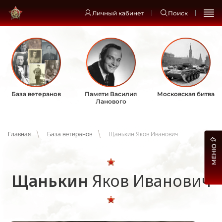
Личный кабинет
Поиск
База ветеранов
Памяти Василия
Московская битва
Ланового
Главная
База ветеранов
Щанькин Яков Иванович
МЕНЮ
Щанькин
Яков Иванович