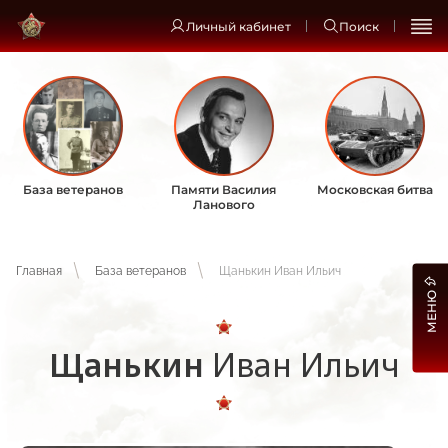
Личный кабинет
Поиск
База ветеранов
Памяти Василия
Московская битва
Ланового
Главная
База ветеранов
Щанькин Иван Ильич
МЕНЮ
Щанькин
Иван Ильич