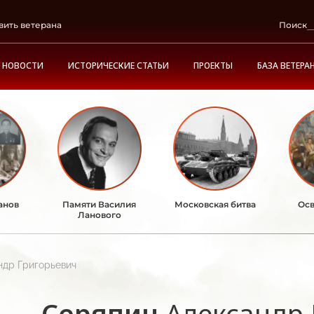
вить ветерана
Поиск
НОВОСТИ
ИСТОРИЧЕСКИЕ СТАТЬИ
ПРОЕКТЫ
БАЗА ВЕТЕРА
анов
Памяти Василия
Московская битва
Осв
Ланового
ндр Григорьевич
Серяпин
Александр 