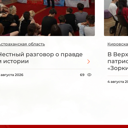
Астраханская область
Кировска
Честный разговор о правде
В Вер
и истории
патри
«Зорки
 августа 2026
69
4 августа 2