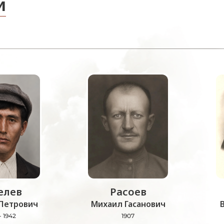
и
лев
Расоев
Петрович
Михаил Гасанович
- 1942
1907