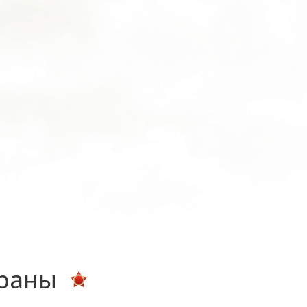
ераны