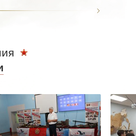
ния
и