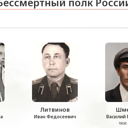
Бессмертный полк Росси
Литвинов
Шме
а
Иван Федосеевич
Василий 
1908 