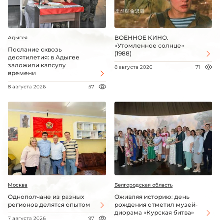
ВОЕННОЕ КИНО.
Адыгея
«Утомленное солнце»
Послание сквозь
(1988)
десятилетия: в Адыгее
заложили капсулу
8 августа 2026
71
времени
8 августа 2026
57
Москва
Белгородская область
Однополчане из разных
Оживляя историю: день
регионов делятся опытом
рождения отметил музей-
диорама «Курская битва»
7 августа 2026
97