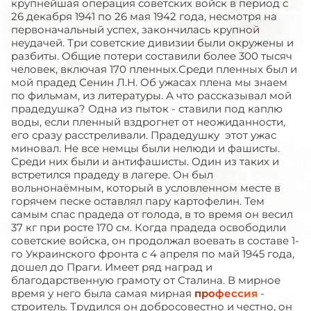
крупнейшая операция советских войск в период с
26 декабря 1941 по 26 мая 1942 года, несмотря на
первоначальный успех, закончилась крупной
неудачей. Три советские дивизии были окружены и
разбиты. Общие потери составили более 300 тысяч
человек, включая 170 пленных.Среди пленных был и
мой прадед Сенин Л.Н. Об ужасах плена мы знаем
по фильмам, из литературы. А что рассказывал мой
прадедушка? Одна из пыток - ставили под каплю
воды, если пленный вздрогнет от неожиданности,
его сразу расстреливали. Прадедушку этот ужас
миновал. Не все немцы были нелюди и фашисты.
Среди них были и антифашисты. Один из таких и
встретился прадеду в лагере. Он был
вольнонаёмным, который в условленном месте в
горячем песке оставлял пару картофелин. Тем
самым спас прадеда от голода, в то время он весил
37 кг при росте 170 см. Когда прадеда освободили
советские войска, он продолжал воевать в составе 1-
го Украинского фронта с 4 апреля по май 1945 года,
дошел до Праги. Имеет ряд наград и
благодарственную грамоту от Сталина. В мирное
время у него была самая мирная
профессия
-
строитель. Трудился он добросовестно и честно, он