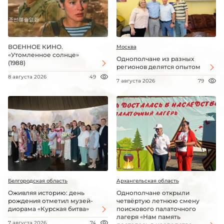
ВОЕННОЕ КИНО.
Москва
«Утомленное солнце»
Однополчане из разных
(1988)
регионов делятся опытом
8 августа 2026
49
7 августа 2026
79
Белгородская область
Архангельская область
Оживляя историю: день
Однополчане открыли
рождения отметил музей-
четвёртую летнюю смену
диорама «Курская битва»
поискового палаточного
лагеря «Нам память
7 августа 2026
74