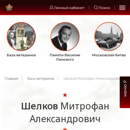
Личный кабинет
Поиск
База ветеранов
Памяти Василия
Московская битва
Ланового
Главная
База ветеранов
Шелков Митрофан Александрович
МЕНЮ
Шелков
Митрофан
Александрович