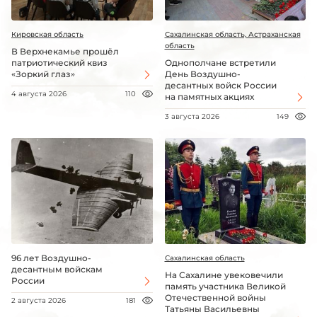
Кировская область
Сахалинская область, Астраханская
область
В Верхнекамье прошёл
патриотический квиз
Однополчане встретили
«Зоркий глаз»
День Воздушно-
десантных войск России
4 августа 2026
110
на памятных акциях
3 августа 2026
149
96 лет Воздушно-
Сахалинская область
десантным войскам
На Сахалине увековечили
России
память участника Великой
Отечественной войны
2 августа 2026
181
Татьяны Васильевны