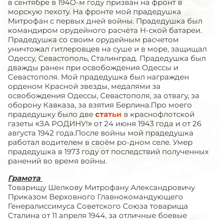
в сентябре в 194О-м году призван на фронт в
морскую пехоту. На фронте мой прадедушка
Митрофан с первых дней войны. Прадедушка был
командиром орудейного расчёта Н-ской батареи.
Прадедушка со своим орудейным расчетом
уничтожал гитлеровцев на суше и в море, защищал
Одессу, Севастополь, Сталинград. Прадедушка был
дважды ранен при освобождения Одессы и
Севастополя. Мой прадедушка был награжден
орденом Красной звезды, медалями за
освобождения Одессы, Севастополя, за отвагу, за
оборону Кавказа, за взятия Берлина.Про моего
прадедушку было две
статьи
в краснофлотской
газеты «ЗА РОДИНУ!» от 24 июня 1943 года и от 26
августа 1942 года.После войны мой прадедушка
работал водителем в своём ро-дном селе. Умер
прадедушка в 1973 году от последствий полученных
ранений во время войны.
Грамота
Товарищу Шелкову Митрофану Александровичу
Приказом Верховного Главнокомандующего
Генералиссимуса Советского Союза товарища
Сталина от 11 апреля 1944, за отличные боевые