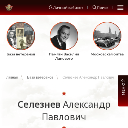
Личный кабинет
Поиск
База ветеранов
Памяти Василия
Московская битва
Ланового
Главная
База ветеранов
Селезнев Александр Павлович
МЕНЮ
Селезнев
Александр
Павлович