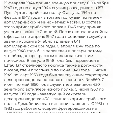
15 февраля 1944 принял военную присягу. С 9 ноября
1943 года по август 1944 служил разведчиком в 157
Пуш. Артиллерийском полку. С августа 1944 по
февраль 1947 года - в том же полку вычислителем
артиллерийских и минометных частей. В составе
этого артиллерийского полка в 1945 году принял
участие в войне с Японией. После окончания войны
с февраля по апрель 1947 года продолжил службу в
звании курсанта Учебной дивизии 641
артиллерийской бригады. С апреля 1947 года по
август 1948 года был переведен в писари, потому
что обладал прекрасным каллиграфическим
почерком. В августе 1948 года был переведен в
Штаб 137 стрелкового корпуса также в должности
писаря, где и прослужил до июня 1949 года. С июня
1949 по март 1950 года был заведующим секретарем
делопроизводства полкового госпиталя № 4560. С
июня по май 1950 года служил чертежником 430
зенитного артиллерийского полка. С июня 1950 по 1
августа 1951 года - заведующий секретарь
делопроизводства 430 зенитного артиллерийского
полка. Демобилизован в звании старшины. С 1951 по
1983 год работал слесарем фрезеровщиком на