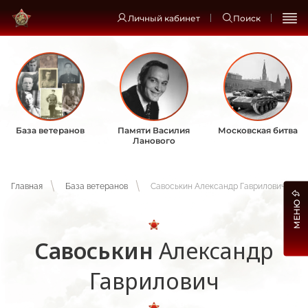
Личный кабинет
Поиск
База ветеранов
Памяти Василия
Московская битва
Ланового
Главная
База ветеранов
Савоськин Александр Гаврилович
МЕНЮ
Савоськин
Александр
Гаврилович