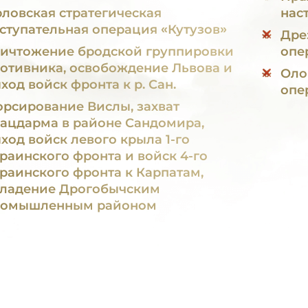
ловская стратегическая
нас
ступательная операция «Кутузов»
Дре
ичтожение бродской группировки
опе
отивника, освобождение Львова и
Оло
ход войск фронта к р. Сан.
опе
рсирование Вислы, захват
ацдарма в районе Сандомира,
ход войск левого крыла 1-го
раинского фронта и войск 4-го
раинского фронта к Карпатам,
ладение Дрогобычским
ромышленным районом