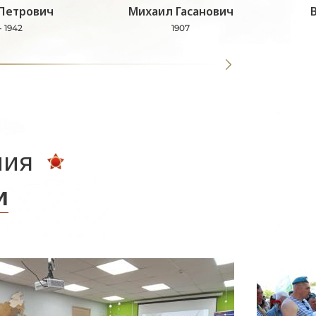
Петрович
Михаил Гасанович
- 1942
1907
ния
и