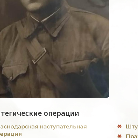
атегические операции
аснодарская наступательная
Шту
ерация
Пра