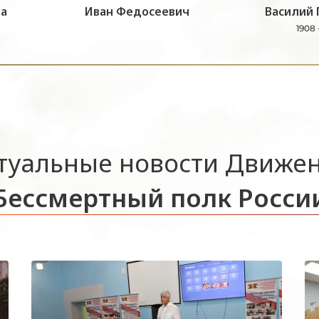
а
Иван Федосеевич
Василий 
1908 
туальные новости Движе
Бессмертный полк Росси