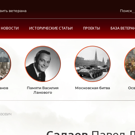
вить ветерана
Поиск
НОВОСТИ
ИСТОРИЧЕСКИЕ СТАТЬИ
ПРОЕКТЫ
БАЗА ВЕТЕРА
анов
Памяти Василия
Московская битва
Осв
Ланового
вович
Салаев
Павел 