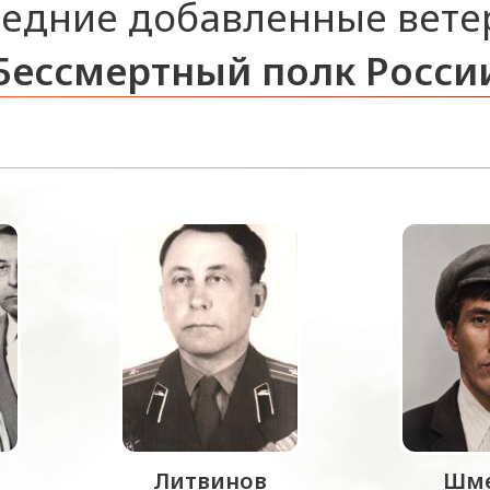
едние добавленные вет
Бессмертный полк Росси
Литвинов
Шме