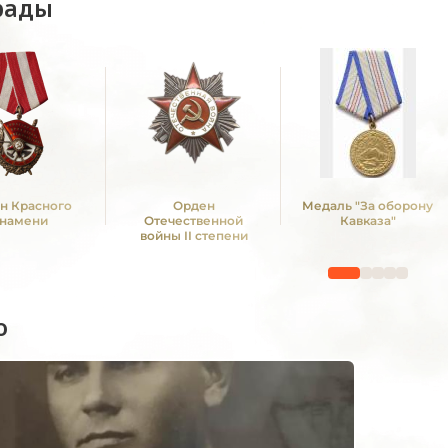
рады
н Красного
Орден
Медаль "За оборону
намени
Отечественной
Кавказа"
войны II степени
о