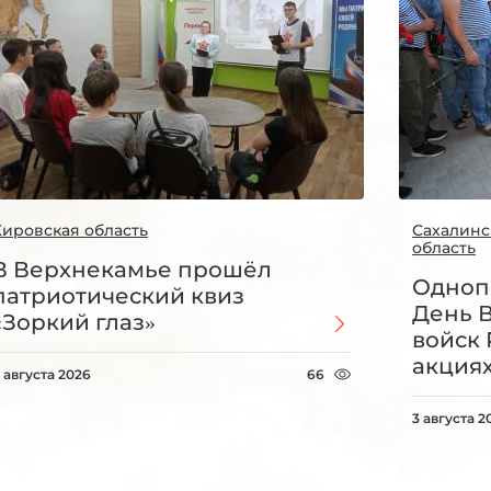
Кировская область
Сахалинс
область
В Верхнекамье прошёл
Одноп
патриотический квиз
День 
«Зоркий глаз»
войск 
акция
 августа 2026
66
3 августа 2