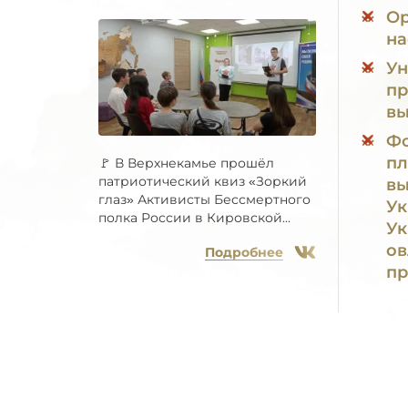
Ор
на
Ун
пр
вы
Фо
пл
🚩 В Верхнекамье прошёл
патриотический квиз «Зоркий
вы
глаз» Активисты Бессмертного
Ук
полка России в Кировской...
Ук
ов
Подробнее
п