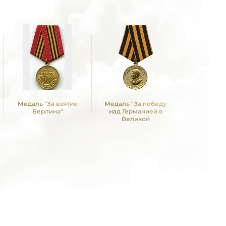
Медаль "За взятие
Медаль "За победу
Медаль 
Берлина"
над Германией в
Победы в
Великой
Отечествен
Отечественной войне
1941—19
1941 -1945 гг."