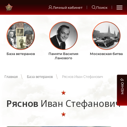
Личный кабинет
Поиск
База ветеранов
Памяти Василия
Московская битва
Ланового
Главная
База ветеранов
Ряснов Иван Стефанович
МЕНЮ
Ряснов
Иван Стефанович