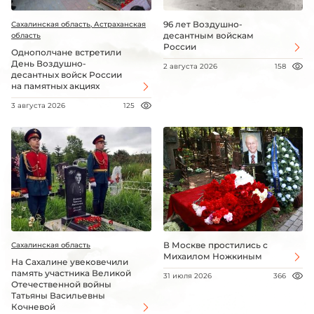
96 лет Воздушно-
Сахалинская область, Астраханская
десантным войскам
область
России
Однополчане встретили
День Воздушно-
2 августа 2026
158
десантных войск России
на памятных акциях
3 августа 2026
125
В Москве простились с
Сахалинская область
Михаилом Ножкиным
На Сахалине увековечили
память участника Великой
31 июля 2026
366
Отечественной войны
Татьяны Васильевны
Кочневой