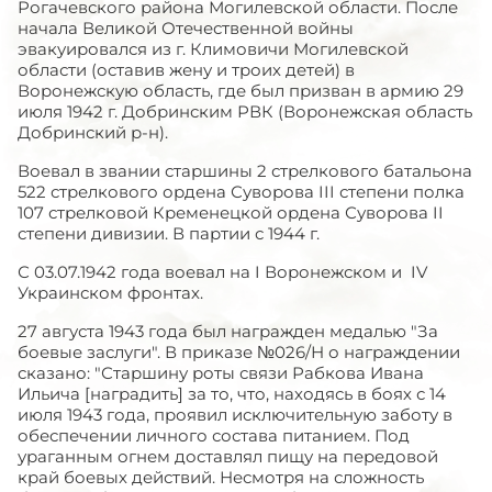
Рогачевского района Могилевской области. После
начала Великой Отечественной войны
эвакуировался из г. Климовичи Могилевской
области (оставив жену и троих детей) в
Воронежскую область, где был призван в армию 29
июля 1942 г. Добринским РВК (Воронежская область
Добринский р-н).
Воевал в звании старшины 2 стрелкового батальона
522 стрелкового ордена Суворова III степени полка
107 стрелковой Кременецкой ордена Суворова II
степени дивизии. В партии с 1944 г.
С 03.07.1942 года воевал на I Воронежском и IV
Украинском фронтах.
27 августа 1943 года был награжден медалью "За
боевые заслуги". В приказе №026/Н о награждении
сказано: "Старшину роты связи Рабкова Ивана
Ильича [наградить] за то, что, находясь в боях с 14
июля 1943 года, проявил исключительную заботу в
обеспечении личного состава питанием. Под
ураганным огнем доставлял пищу на передовой
край боевых действий. Несмотря на сложность