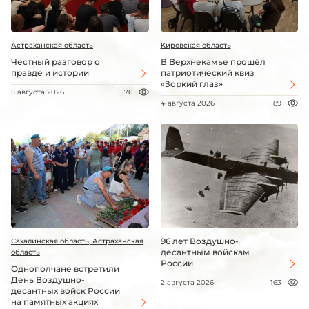
Астраханская область
Кировская область
Честный разговор о
В Верхнекамье прошёл
правде и истории
патриотический квиз
«Зоркий глаз»
5 августа 2026
76
4 августа 2026
89
96 лет Воздушно-
Сахалинская область, Астраханская
десантным войскам
область
России
Однополчане встретили
День Воздушно-
2 августа 2026
163
десантных войск России
на памятных акциях