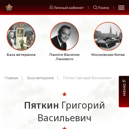
Личный кабинет
Поиск
База ветеранов
Памяти Василия
Московская битва
Ланового
Главная
База ветеранов
Пяткин Григорий Васильевич
МЕНЮ
Пяткин
Григорий
Васильевич