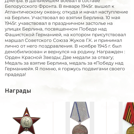
Днепра. В дальнейшем воевал в составе
Белорусского Фронта. В январе 1945г. вышел к
Атлантическому океану, откуда и начал наступление
на Берлин. Участвовал во взятии Берлина. 10 мая
1945г. учавствовал в праздничном застолье на
улицах Берлина, посвященном Победе над
Фашистской Германией, на котором присутствовал
маршал Советского Союза Жуков Г.К. и принимал
лично от него поздравления. В ноябре 1945 г. был
демобилизован и вернулся на родину. Награжден :
Орден Красной Звезды; Две медали за отвагу;
Медаль за взятие Берлина, медаль за «Победу над
Германией». Я помню, я горжусь подвигами своего
прадеда!
Награды