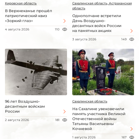
Кировская область
Сахалинская область, Астраханская
область
В Верхнекамье прошёл
патриотический квиз
Однополчане встретили
«Зоркий глаз»
День Воздушно-
десантных войск России
4 августа 2026
110
на памятных акциях
3 августа 2026
149
96 лет Воздушно-
Сахалинская область
десантным войскам
На Сахалине увековечили
России
память участника Великой
Отечественной войны
2 августа 2026
181
Татьяны Васильевны
Кочневой
1 августа 2026
167