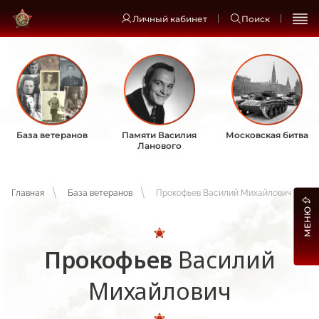
Личный кабинет
Поиск
База ветеранов
Памяти Василия
Московская битва
Ланового
Главная
База ветеранов
Прокофьев Василий Михайлович
МЕНЮ
Прокофьев
Василий
Михайлович