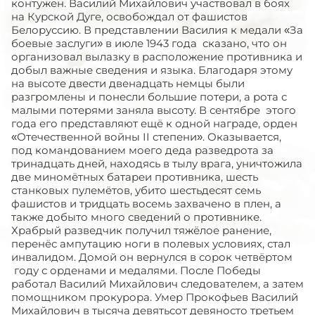
контужен. Василий Михайлович участвовал в боях
на Курской Дуге, освобождал от фашистов
Белоруссию. В представлении Василия к медали «За
боевые заслуги» в июле 1943 года сказано, что он
организовал вылазку в расположение противника и
добыл важные сведения и языка. Благодаря этому
на высоте двести двенадцать немцы были
разгромлены и понесли большие потери, а рота с
малыми потерями заняла высоту. В сентябре этого
года его представляют ещё к одной награде, орден
«Отечественной войны II степени». Оказывается,
под командованием моего деда разведрота за
тринадцать дней, находясь в тылу врага, уничтожила
две миномётных батареи противника, шесть
станковых пулемётов, убито шестьдесят семь
фашистов и тридцать восемь захвачено в плен, а
также добыто много сведений о противнике.
Храбрый разведчик получил тяжёлое ранение,
перенёс ампутацию ноги в полевых условиях, стал
инвалидом. Домой он вернулся в сорок четвёртом
году с орденами и медалями. После Победы
работал Василий Михайлович следователем, а затем
помощником прокурора. Умер Прокофьев Василий
Михайлович в тысяча девятьсот девяносто третьем