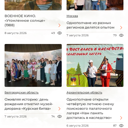
ВОЕННОЕ КИНО.
Москва
«Утомленное солнце»
Однополчане из разных
(1988)
регионов делятся опытом
8 августа 2026
49
7 августа 2026
79
Белгородская область
Архангельская область
Оживляя историю: день
Однополчане открыли
рождения отметил музей-
четвёртую летнюю смену
диорама «Курская битва»
поискового палаточного
лагеря «Нам память
7 августа 2026
74
досталась в наследство»
6 августа 2026
87