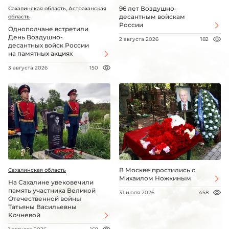
96 лет Воздушно-
Сахалинская область, Астраханская
десантным войскам
область
России
Однополчане встретили
День Воздушно-
2 августа 2026
182
десантных войск России
на памятных акциях
3 августа 2026
150
В Москве простились с
Сахалинская область
Михаилом Ножкиным
На Сахалине увековечили
память участника Великой
31 июля 2026
458
Отечественной войны
Татьяны Васильевны
Кочневой