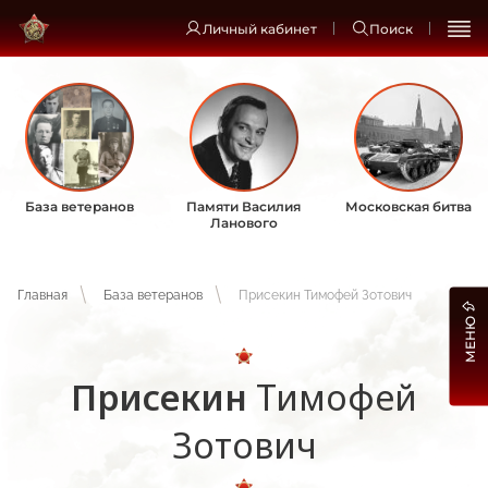
Личный кабинет
Поиск
База ветеранов
Памяти Василия
Московская битва
Ланового
Главная
База ветеранов
Присекин Тимофей Зотович
МЕНЮ
Присекин
Тимофей
Зотович