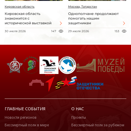
Кировская область
Москва, Татарстан
Кировская область
Однополчане продолжают
знакомится с
помогать нашим
исторической выставкой
защитникам
30 июля 2026
147
29 июля 2026
153
ГЛАВНЫЕ СОБЫТИЯ
О НАС
Новости регионов
Проекты
Бессмертный полк в мире
Бессмертный полк за рубежом