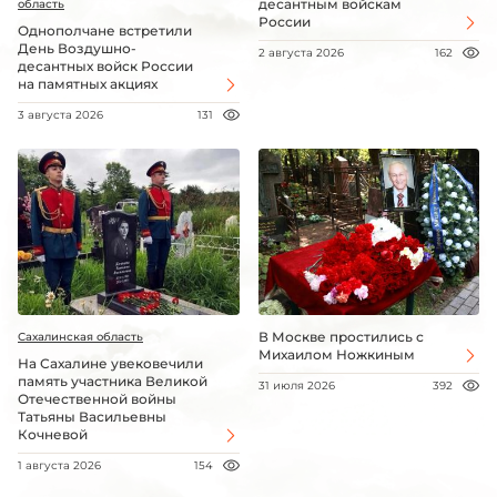
десантным войскам
область
России
Однополчане встретили
День Воздушно-
2 августа 2026
162
десантных войск России
на памятных акциях
3 августа 2026
131
В Москве простились с
Сахалинская область
Михаилом Ножкиным
На Сахалине увековечили
память участника Великой
31 июля 2026
392
Отечественной войны
Татьяны Васильевны
Кочневой
1 августа 2026
154