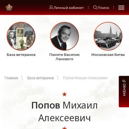
Личный кабинет
Поиск
База ветеранов
Памяти Василия
Московская битва
Ланового
Главная
База ветеранов
Попов Михаил Алексеевич
МЕНЮ
Попов
Михаил
Алексеевич