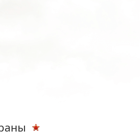
ераны