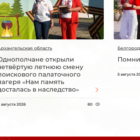
Архангельская область
Белгород
Однополчане открыли
Помни
четвёртую летнюю смену
поискового палаточного
5 августа 2
лагеря «Нам память
досталась в наследство»
 августа 2026
80