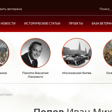
вить ветерана
Поиск
НОВОСТИ
ИСТОРИЧЕСКИЕ СТАТЬИ
ПРОЕКТЫ
БАЗА ВЕТЕРА
анов
Памяти Василия
Московская битва
Осв
Ланового
айлович
Попов
Иван Мих