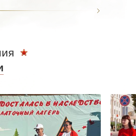
ния
и