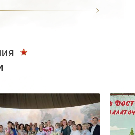
ния
и