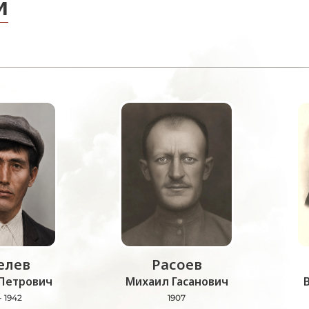
и
лев
Расоев
Петрович
Михаил Гасанович
- 1942
1907