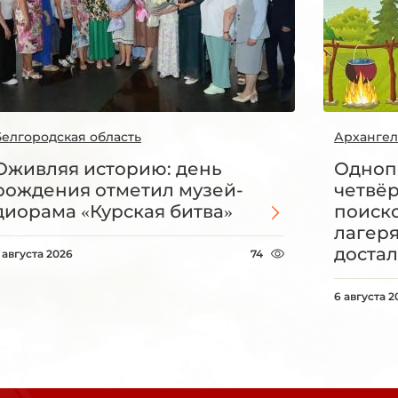
Белгородская область
Архангел
Оживляя историю: день
Одноп
рождения отметил музей-
четвё
диорама «Курская битва»
поиск
лагеря
достал
 августа 2026
74
6 августа 2