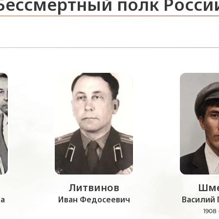
Бессмертный полк Росси
Литвинов
Шме
а
Иван Федосеевич
Василий 
1908 