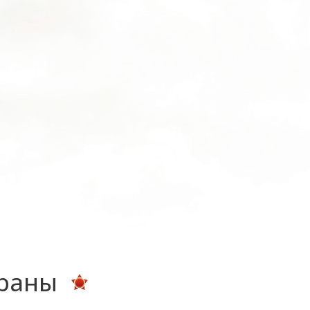
ераны