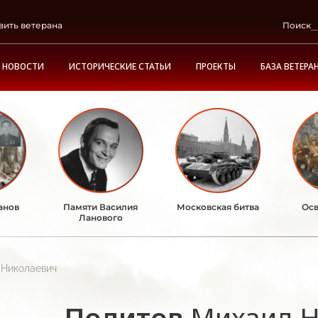
вить ветерана
Поиск
НОВОСТИ
ИСТОРИЧЕСКИЕ СТАТЬИ
ПРОЕКТЫ
БАЗА ВЕТЕРА
анов
Памяти Василия
Московская битва
Осв
Ланового
 Николаевич
Политов
Михаил Н