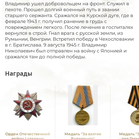
Владимир ушел добровольцем на фронт. Служил в
пехоте. Прошел долгий военный путь в звании
старшего сержанта. Сражался на Курской дуге, где в
феврале 1943 г. получил ранение в грудь с
повреждением легкого. После лечения в госпиталях
вернулся в строй. Гнал врага с русской земли, из
Румынии, Венгрии. Встретил победу в Чехословакии
в г. Братислава. 9 августа 1945 г. Владимир
Николаевич был отправлен на войну с Японией и
сражался там до полной победы.
Награды
Орден Отечественной
Медаль "За взятие
Медаль "
войны I степени
Будапешта"
над Гер