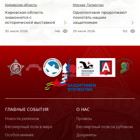
Кировская область
Москва, Татарстан
Кировская область
Однополчане продолжают
знакомится с
помогать нашим
исторической выставкой
защитникам
30 июля 2026
146
29 июля 2026
152
ГЛАВНЫЕ СОБЫТИЯ
О НАС
Новости регионов
Проекты
Бессмертный полк в мире
Бессмертный полк за рубежом
Особое мнение
Документы