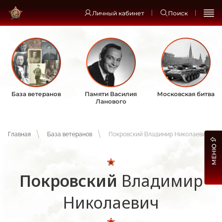
Личный кабинет
Поиск
База ветеранов
Памяти Василия
Московская битва
Ланового
Главная
База ветеранов
Покровский Владимир Николаевич
МЕНЮ
Покровский
Владимир
Николаевич