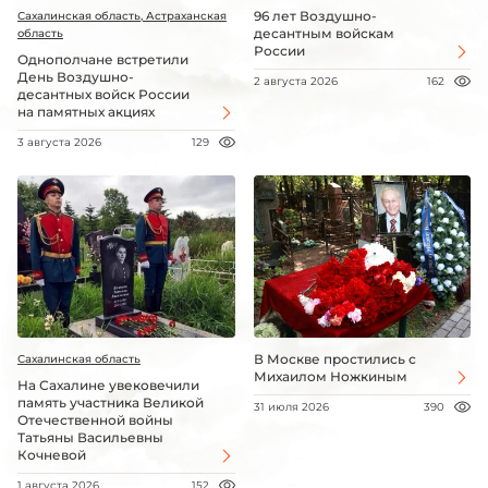
96 лет Воздушно-
Сахалинская область, Астраханская
десантным войскам
область
России
Однополчане встретили
День Воздушно-
2 августа 2026
162
десантных войск России
на памятных акциях
3 августа 2026
129
В Москве простились с
Сахалинская область
Михаилом Ножкиным
На Сахалине увековечили
память участника Великой
31 июля 2026
390
Отечественной войны
Татьяны Васильевны
Кочневой
1 августа 2026
152