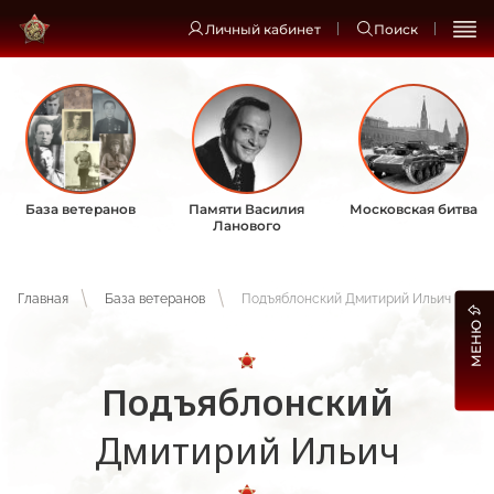
Личный кабинет
Поиск
База ветеранов
Памяти Василия
Московская битва
Ланового
Главная
База ветеранов
Подъяблонский Дмитирий Ильич
МЕНЮ
Подъяблонский
Дмитирий Ильич