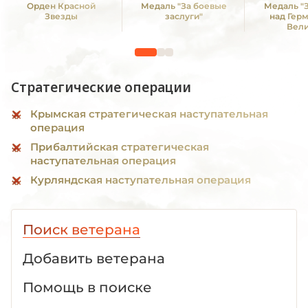
Орден Красной
Медаль "За боевые
Медаль "
Звезды
заслуги"
над Гер
Вел
Отечестве
1941 -19
Стратегические операции
Крымская стратегическая наступательная
операция
Прибалтийская стратегическая
наступательная операция
Курляндская наступательная операция
Поиск ветерана
Добавить ветерана
Помощь в поиске