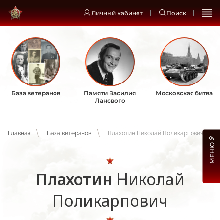
Личный кабинет
Поиск
База ветеранов
Памяти Василия
Московская битва
Ланового
Главная
База ветеранов
Плахотин Николай Поликарпович
МЕНЮ
Плахотин
Николай
Поликарпович