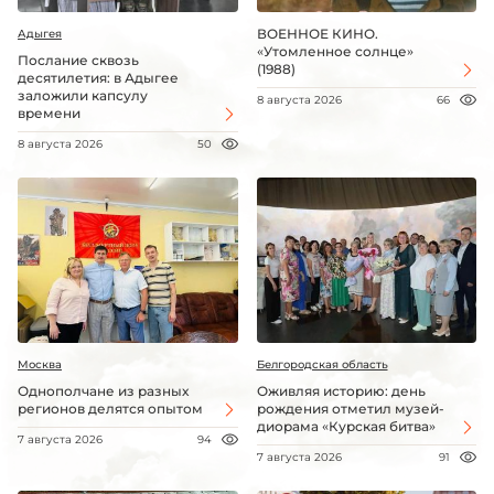
ВОЕННОЕ КИНО.
Адыгея
«Утомленное солнце»
Послание сквозь
(1988)
десятилетия: в Адыгее
заложили капсулу
8 августа 2026
66
времени
8 августа 2026
50
Москва
Белгородская область
Однополчане из разных
Оживляя историю: день
регионов делятся опытом
рождения отметил музей-
диорама «Курская битва»
7 августа 2026
94
7 августа 2026
91