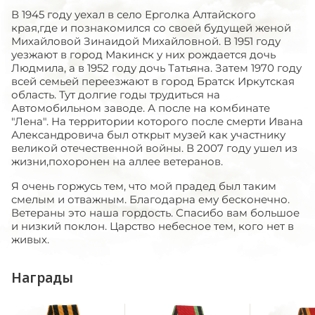
В 1945 году уехал в село Ерголка Алтайского
края,где и познакомился со своей будущей женой
Михайловой Зинаидой Михайловной. В 1951 году
уезжают в город Макинск у них рождается дочь
Людмила, а в 1952 году дочь Татьяна. Затем 1970 году
всей семьей переезжают в город Братск Иркутская
область. Тут долгие годы трудиться на
Автомобильном заводе. А после на комбинате
"Лена". На территории которого после смерти Ивана
Александровича был открыт музей как участнику
великой отечественной войны. В 2007 году ушел из
жизни,похоронен на аллее ветеранов.
Я очень горжусь тем, что мой прадед был таким
смелым и отважным. Благодарна ему бесконечно.
Ветераны это наша гордость. Спасибо вам большое
и низкий поклон. Царство небесное тем, кого нет в
живых.
Награды