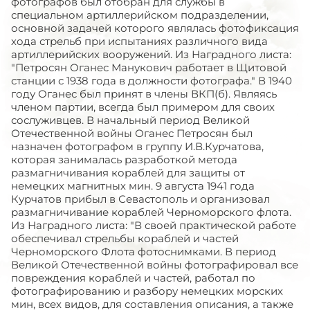
фотографов был отобран для службы в
специальном артиллерийском подразделении,
основной задачей которого являлась фотофиксация
хода стрельб при испытаниях различного вида
артиллерийских вооружений. Из Наградного листа:
"Петросян Оганес Манукович работает в Щитовой
станции с 1938 года в должности фотографа." В 1940
году Оганес был принят в члены ВКП(б). Являясь
членом партии, всегда был примером для своих
сослуживцев. В начальный период Великой
Отечественной войны Оганес Петросян был
назначен фотографом в группу И.В.Курчатова,
которая занималась разработкой метода
размагничивания кораблей для защиты от
немецких магнитных мин. 9 августа 1941 года
Курчатов прибыл в Севастополь и организовал
размагничивание кораблей Черноморского флота.
Из Наградного листа: "В своей практической работе
обеспечивал стрельбы кораблей и частей
Черноморского Флота фотоснимками. В период
Великой Отечественной войны фотографировал все
повреждения кораблей и частей, работал по
фотографированию и разбору немецких морских
мин, всех видов, для составления описания, а также