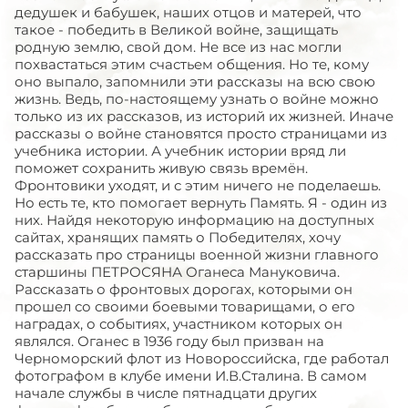
дедушек и бабушек, наших отцов и матерей, что
такое - победить в Великой войне, защищать
родную землю, свой дом. Не все из нас могли
похвастаться этим счастьем общения. Но те, кому
оно выпало, запомнили эти рассказы на всю свою
жизнь. Ведь, по-настоящему узнать о войне можно
только из их рассказов, из историй их жизней. Иначе
рассказы о войне становятся просто страницами из
учебника истории. А учебник истории вряд ли
поможет сохранить живую связь времён.
Фронтовики уходят, и с этим ничего не поделаешь.
Но есть те, кто помогает вернуть Память. Я - один из
них. Найдя некоторую информацию на доступных
сайтах, хранящих память о Победителях, хочу
рассказать про страницы военной жизни главного
старшины ПЕТРОСЯНА Оганеса Мануковича.
Рассказать о фронтовых дорогах, которыми он
прошел со своими боевыми товарищами, о его
наградах, о событиях, участником которых он
являлся. Оганес в 1936 году был призван на
Черноморский флот из Новороссийска, где работал
фотографом в клубе имени И.В.Сталина. В самом
начале службы в числе пятнадцати других