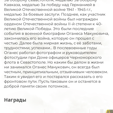
Кавказа, медалью За победу над Германией в
Великой Отечественной войне 1941 - 1945 г.г.,
медалью За боевые заслуги. Позднее, как участник
Великой Отечественной войны был награжден
орденом Отечественной войны II-й степени к 40-
летию Великой Победы. Это были последние
события в военной биографии Оганеса Макуновича,
закончилась его война, которую он прошел с
честью. Далее была мирная жизнь, с её заботами,
трудностями, успехами... В послевоенные годы
Оганес работал фотографом и руководителем
фотостудии при Доме офицеров Черноморского
флота в Севастополе. Но каким бы делом в жизни
ни занимался Оганес Манукович, он всегда был
честным, принципиальным, отзывчивым человеком.
Таким я увидел его и постарался рассказать о его
фронтовом пути. Пусть таковым он и останется в
доброй памяти своих потомков...
Награды