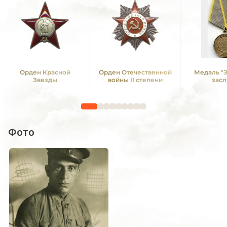
Орден Красной
Орден Отечественной
Медаль "
Звезды
войны II степени
засл
Фото