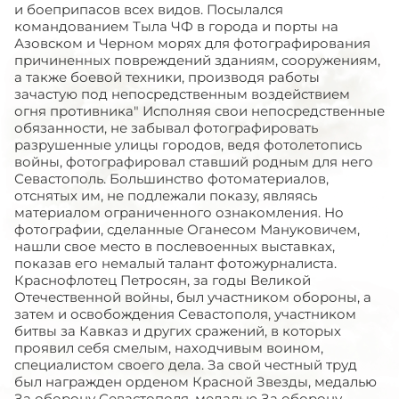
и боеприпасов всех видов. Посылался
командованием Тыла ЧФ в города и порты на
Азовском и Черном морях для фотографирования
причиненных повреждений зданиям, сооружениям,
а также боевой техники, производя работы
зачастую под непосредственным воздействием
огня противника" Исполняя свои непосредственные
обязанности, не забывал фотографировать
разрушенные улицы городов, ведя фотолетопись
войны, фотографировал ставший родным для него
Севастополь. Большинство фотоматериалов,
отснятых им, не подлежали показу, являясь
материалом ограниченного ознакомления. Но
фотографии, сделанные Оганесом Мануковичем,
нашли свое место в послевоенных выставках,
показав его немалый талант фотожурналиста.
Краснофлотец Петросян, за годы Великой
Отечественной войны, был участником обороны, а
затем и освобождения Севастополя, участником
битвы за Кавказ и других сражений, в которых
проявил себя смелым, находчивым воином,
специалистом своего дела. За свой честный труд
был награжден орденом Красной Звезды, медалью
За оборону Севастополя, медалью За оборону