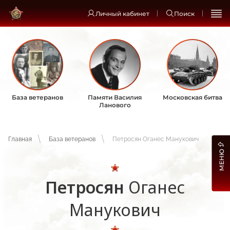
Личный кабинет
Поиск
База ветеранов
Памяти Василия
Московская битва
Ланового
Главная
База ветеранов
Петросян Оганес Манукович
МЕНЮ
Петросян
Оганес
Манукович