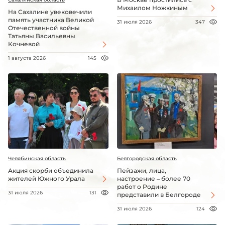
Михаилом Ножкиным
На Сахалине увековечили
память участника Великой
31 июля 2026
347
Отечественной войны
Татьяны Васильевны
Кочневой
1 августа 2026
145
Челябинская область
Белгородская область
Акция скорби объединила
Пейзажи, лица,
жителей Южного Урала
настроение – более 70
работ о Родине
31 июля 2026
131
представили в Белгороде
31 июля 2026
124