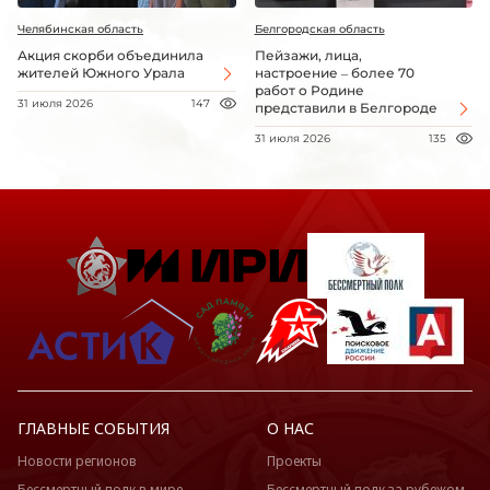
Челябинская область
Белгородская область
Акция скорби объединила
Пейзажи, лица,
жителей Южного Урала
настроение – более 70
работ о Родине
31 июля 2026
147
представили в Белгороде
31 июля 2026
135
ГЛАВНЫЕ СОБЫТИЯ
О НАС
Новости регионов
Проекты
Бессмертный полк в мире
Бессмертный полк за рубежом