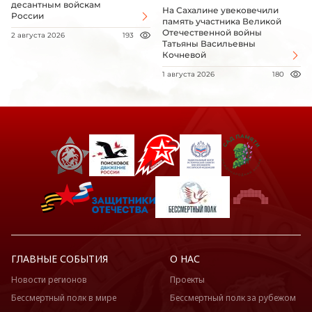
десантным войскам
На Сахалине увековечили
России
память участника Великой
Отечественной войны
2 августа 2026
193
Татьяны Васильевны
Кочневой
1 августа 2026
180
ГЛАВНЫЕ СОБЫТИЯ
О НАС
Новости регионов
Проекты
Бессмертный полк в мире
Бессмертный полк за рубежом