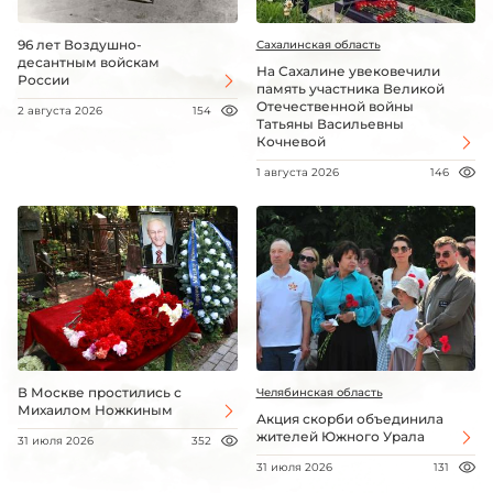
96 лет Воздушно-
Сахалинская область
десантным войскам
На Сахалине увековечили
России
память участника Великой
Отечественной войны
2 августа 2026
154
Татьяны Васильевны
Кочневой
1 августа 2026
146
В Москве простились с
Челябинская область
Михаилом Ножкиным
Акция скорби объединила
жителей Южного Урала
31 июля 2026
352
31 июля 2026
131