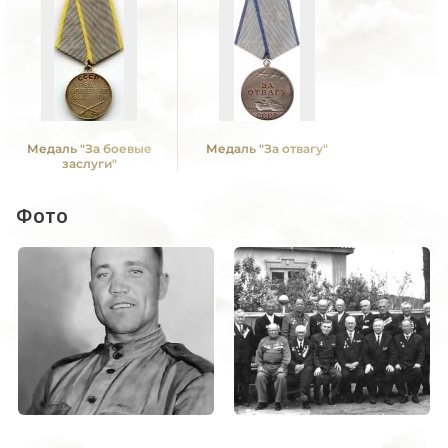
Медаль "За боевые
Медаль "За отвагу"
заслуги"
Фото