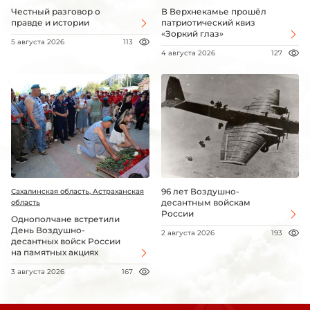
Честный разговор о
В Верхнекамье прошёл
правде и истории
патриотический квиз
«Зоркий глаз»
5 августа 2026
113
4 августа 2026
127
96 лет Воздушно-
Сахалинская область, Астраханская
десантным войскам
область
России
Однополчане встретили
День Воздушно-
2 августа 2026
193
десантных войск России
на памятных акциях
3 августа 2026
167