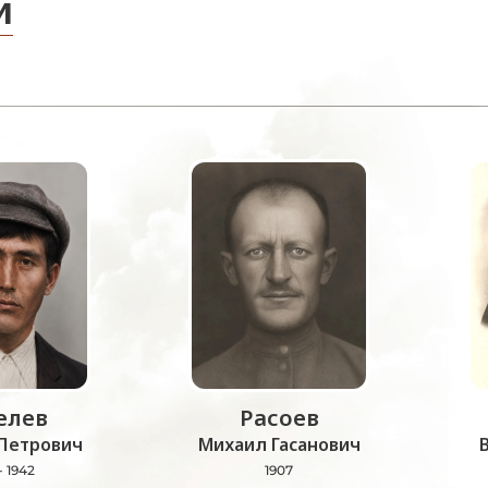
и
лев
Расоев
Петрович
Михаил Гасанович
- 1942
1907