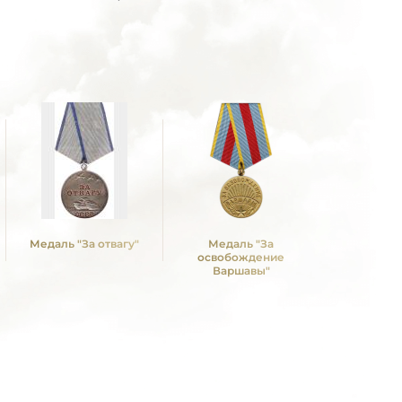
Медаль "За отвагу"
Медаль "За
Медаль "З
освобождение
над Герм
Варшавы"
Вели
Отечествен
1941 -19