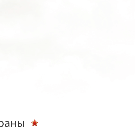
ераны