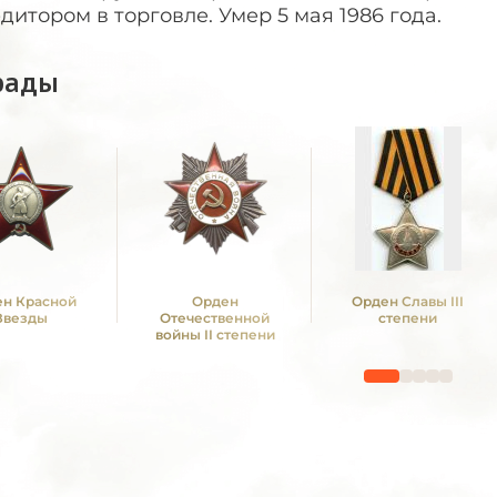
дитором в торговле. Умер 5 мая 1986 года.
рады
н Красной
Орден
Орден Славы III
Звезды
Отечественной
степени
войны II степени