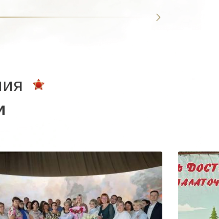
ния
и