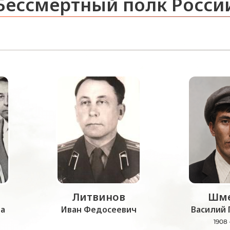
Бессмертный полк Росси
Литвинов
Шме
а
Иван Федосеевич
Василий 
1908 