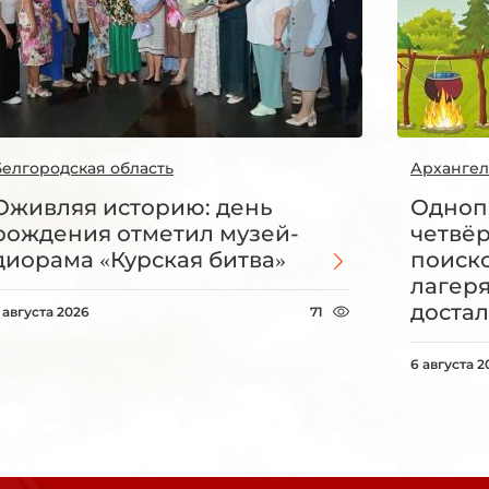
Белгородская область
Архангел
Оживляя историю: день
Одноп
рождения отметил музей-
четвё
диорама «Курская битва»
поиск
лагеря
достал
 августа 2026
71
6 августа 2