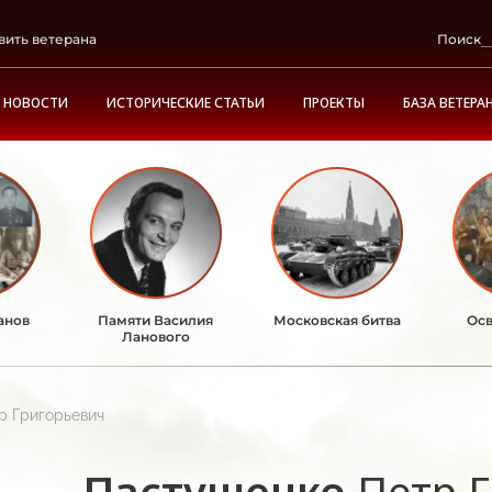
вить ветерана
Поиск
НОВОСТИ
ИСТОРИЧЕСКИЕ СТАТЬИ
ПРОЕКТЫ
БАЗА ВЕТЕРА
анов
Памяти Василия
Московская битва
Осв
Ланового
р Григорьевич
Пастушенко
Петр 