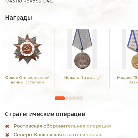
1943 по ноябрь 1945.
Награды
Орден Отечественной
Медаль "За отвагу"
Медаль "З
войны II степени
Кавк
Стратегические операции
Ростовская оборонительная операция
Северо-Кавказская стратегическая