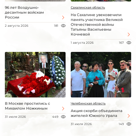
96 лет Воздушно-
Сахалинская область
десантным войскам
На Сахалине увековечили
России
память участника Великой
Отечественной войны
2 августа 2026
181
Татьяны Васильевны
Кочневой
1 августа 2026
167
В Москве простились с
Челябинская область
Михаилом Ножкиным
Акция скорби объединила
жителей Южного Урала
31 июля 2026
449
31 июля 2026
149