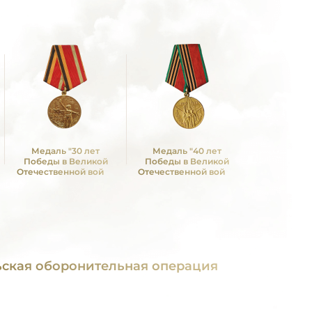
Медаль "30 лет
Медаль "40 лет
Медаль 
Победы в Великой
Победы в Великой
Победы в
Отечественной войне
Отечественной войне
Отечествен
1941—1945 гг."
1941—1945 гг."
1941—19
ьская оборонительная операция