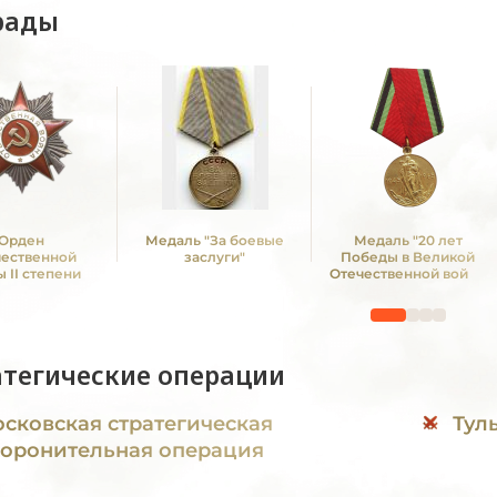
рады
Орден
Медаль "За боевые
Медаль "20 лет
чественной
заслуги"
Победы в Великой
 II степени
Отечественной войне
1941—1945 гг."
атегические операции
сковская стратегическая
Тул
оронительная операция