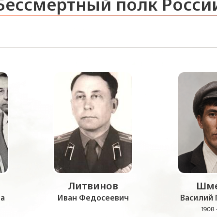
Бессмертный полк Росси
Литвинов
Шме
а
Иван Федосеевич
Василий 
1908 