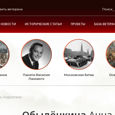
вить ветерана
Поиск
НОВОСТИ
ИСТОРИЧЕСКИЕ СТАТЬИ
ПРОЕКТЫ
БАЗА ВЕТЕРА
анов
Памяти Василия
Московская битва
Осв
Ланового
а Андреевна
Обыдёнкина
Анна