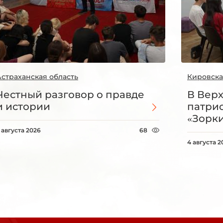
Астраханская область
Кировска
Честный разговор о правде
В Вер
и истории
патри
«Зорки
 августа 2026
68
4 августа 2