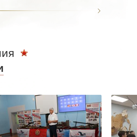
ния
и