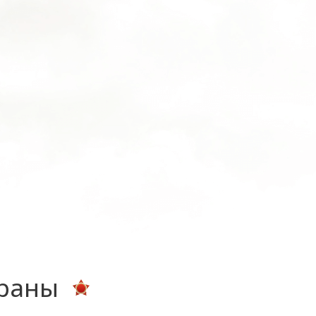
ераны