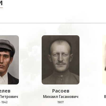
и
лев
Расоев
Петрович
Михаил Гасанович
- 1942
1907