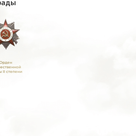
рады
Орден
чественной
 II степени