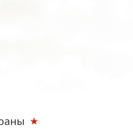
ераны