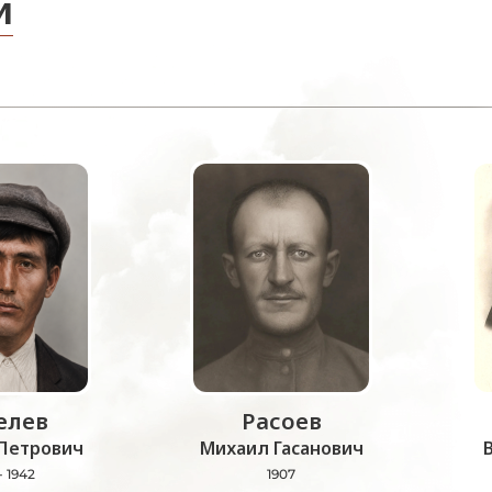
и
лев
Расоев
Петрович
Михаил Гасанович
- 1942
1907