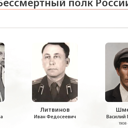
Бессмертный полк Росси
Литвинов
Шме
а
Иван Федосеевич
Василий 
1908 