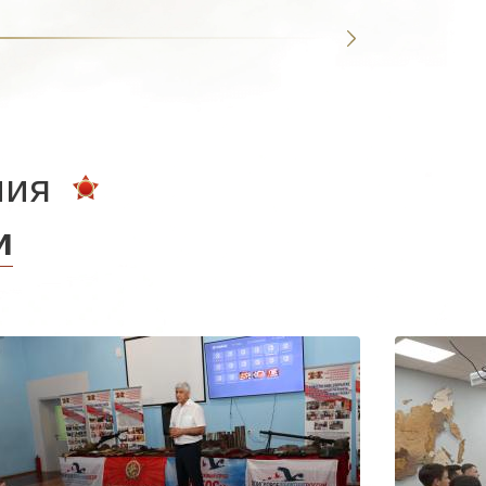
ния
и