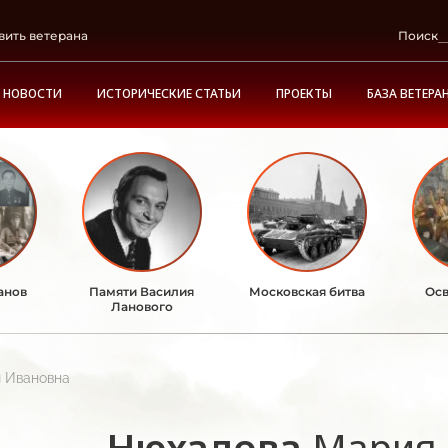
вить ветерана
Поиск
НОВОСТИ
ИСТОРИЧЕСКИЕ СТАТЬИ
ПРОЕКТЫ
БАЗА ВЕТЕРА
анов
Памяти Василия
Московская битва
Осв
Ланового
 Ивановна
Нюхалова
Мария