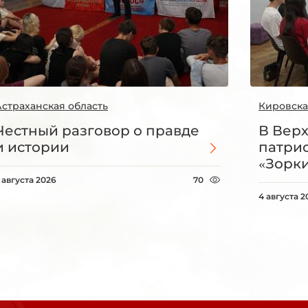
Астраханская область
Кировска
Честный разговор о правде
В Вер
и истории
патри
«Зорки
 августа 2026
70
4 августа 2