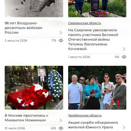
96 лет Воздушно-
Сахалинская область
десантным войскам
На Сахалине увековечили
России
память участника Великой
Отечественной войны
2 августа 2026
179
Татьяны Васильевны
Кочневой
1 августа 2026
165
В Москве простились с
Челябинская область
Михаилом Ножкиным
Акция скорби объединила
жителей Южного Урала
31 июля 2026
435