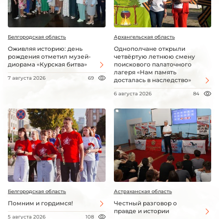
Белгородская область
Архангельская область
Оживляя историю: день
Однополчане открыли
рождения отметил музей-
четвёртую летнюю смену
диорама «Курская битва»
поискового палаточного
лагеря «Нам память
7 августа 2026
69
досталась в наследство»
6 августа 2026
84
Белгородская область
Астраханская область
Помним и гордимся!
Честный разговор о
правде и истории
5 августа 2026
108