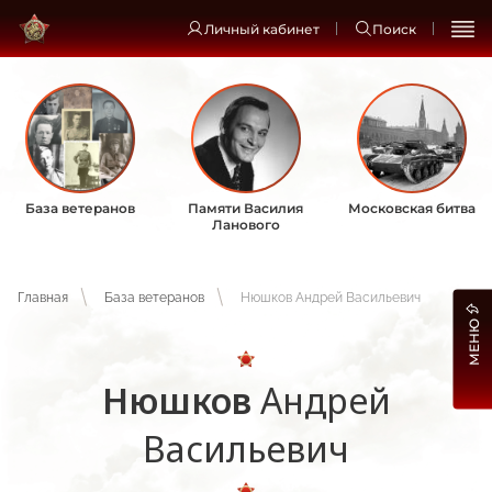
Личный кабинет
Поиск
База ветеранов
Памяти Василия
Московская битва
Ланового
Главная
База ветеранов
Нюшков Андрей Васильевич
МЕНЮ
Нюшков
Андрей
Васильевич