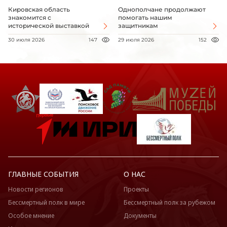
Кировская область
Однополчане продолжают
знакомится с
помогать нашим
исторической выставкой
защитникам
30 июля 2026
147
29 июля 2026
152
ГЛАВНЫЕ СОБЫТИЯ
О НАС
Новости регионов
Проекты
Бессмертный полк в мире
Бессмертный полк за рубежом
Особое мнение
Документы