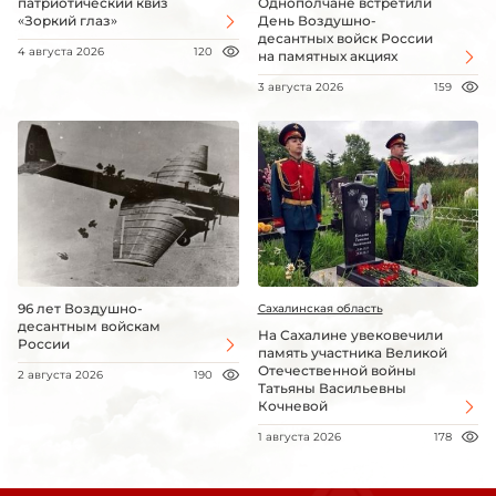
патриотический квиз
Однополчане встретили
«Зоркий глаз»
День Воздушно-
десантных войск России
4 августа 2026
120
на памятных акциях
3 августа 2026
159
96 лет Воздушно-
Сахалинская область
десантным войскам
На Сахалине увековечили
России
память участника Великой
Отечественной войны
2 августа 2026
190
Татьяны Васильевны
Кочневой
1 августа 2026
178