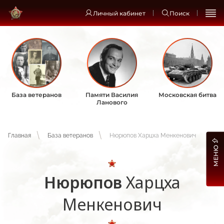
Личный кабинет
Поиск
База ветеранов
Памяти Василия
Московская битва
Ланового
Главная
База ветеранов
Нюрюпов Харцха Менкенович
МЕНЮ
Нюрюпов
Харцха
Менкенович