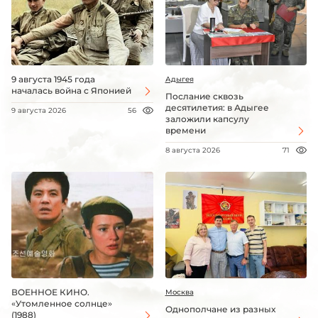
9 августа 1945 года
Адыгея
началась война с Японией
Послание сквозь
десятилетия: в Адыгее
9 августа 2026
56
заложили капсулу
времени
8 августа 2026
71
ВОЕННОЕ КИНО.
Москва
«Утомленное солнце»
Однополчане из разных
(1988)