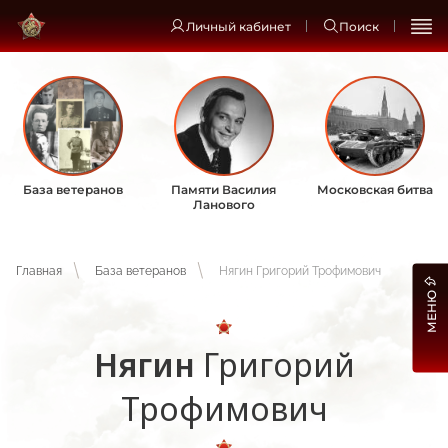
Личный кабинет
Поиск
База ветеранов
Памяти Василия
Московская битва
Ланового
Главная
База ветеранов
Нягин Григорий Трофимович
МЕНЮ
Нягин
Григорий
Трофимович