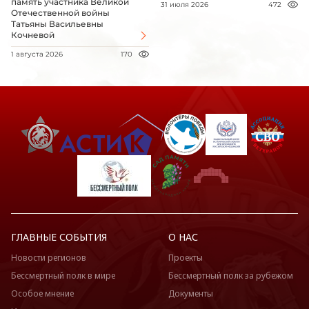
память участника Великой
31 июля 2026
472
Отечественной войны
Татьяны Васильевны
Кочневой
1 августа 2026
170
ГЛАВНЫЕ СОБЫТИЯ
О НАС
Новости регионов
Проекты
Бессмертный полк в мире
Бессмертный полк за рубежом
Особое мнение
Документы