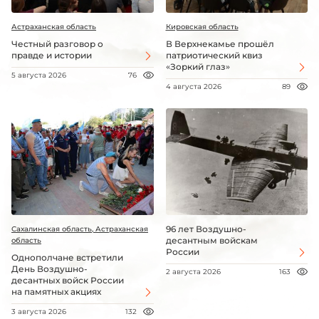
Астраханская область
Кировская область
Честный разговор о
В Верхнекамье прошёл
правде и истории
патриотический квиз
«Зоркий глаз»
5 августа 2026
76
4 августа 2026
89
96 лет Воздушно-
Сахалинская область, Астраханская
десантным войскам
область
России
Однополчане встретили
День Воздушно-
2 августа 2026
163
десантных войск России
на памятных акциях
3 августа 2026
132