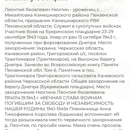
Леонтий Яковлевич Нюхтин - уроженец с.
Михайловка Камешкирского района Пензенской
области, призывник Камешкирского РВК
Пензенской области. Служил в сухопутных войсках.
Участник боев на Букринском плацдарме 23-29
сентября 1943 года. Умер от ран 13 октября 1943 г.,
полученных при форсировании Днепра. Место
захоронения: Украина. Черкасская область,
Каневский район, Григоровский с/c, посёлок
Трактомиров (Трахтемиров), на Высоком берегу
Днепра. Занесён во Всероссийскую книгу Памяти
Пензенской обл. Том 6. Памятник в пос.
Трактомиров Григоровского сельсовета Каневского
района Черкасской области. Общее захоронение на
берегу Днепра (Букринский плацдарм). Место
захоронения Нюхтина Леонтия Яковлевича
1914014.19.1943 г. «ВЕЧНАЯ СЛАВА ВОИНАМ,
ПОГИБШИМ ЗА СВОБОДУ И НЕЗАВИСИМОСТЬ
НАШЕЙ РОДИНЫ 1941-1945» Племянница Анна
Тимофеевна Королева (Бадикова) вспоминает: «Я
тогда разыскивала место первичного захоронения
д. Леонтия, по просьбе мамы. Мама очень просила.