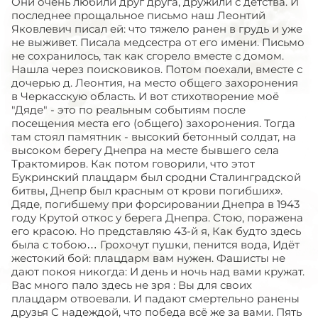
Они очень любили друг друга, дружили с детства. И
последнее прощальное письмо наш Леонтий
Яковлевич писал ей: что тяжело ранен в грудь и уже
не выживет. Писала медсестра от его имени. Письмо
не сохранилось, так как сгорело вместе с домом.
Нашла через поисковиков. Потом поехали, вместе с
дочерью д. Леонтия, на место общего захоронения
в Черкасскую область. И вот стихотворение моё
"Дяде" - это по реальным событиям после
посещения места его (общего) захоронения. Тогда
там стоял памятник - высокий бетонный солдат, на
высоком берегу Днепра на месте бывшего села
Трактомиров. Как потом говорили, что этот
Букринский плацдарм был сродни Сталинградской
битвы, Днепр был красным от крови погибших».
Дяде, погибшему при форсировании Днепра в 1943
году Крутой откос у берега Днепра. Стою, поражена
его красою. Но представляю 43-й я, Как будто здесь
была с тобою… Грохочут пушки, пенится вода, Идёт
жестокий бой: плацдарм вам нужен. Фашисты не
дают покоя никогда: И день и ночь над вами кружат.
Вас много пало здесь не зря : Вы для своих
плацдарм отвоевали. И падают смертельно ранены
друзья С надеждой, что победа всё же за вами. Пять