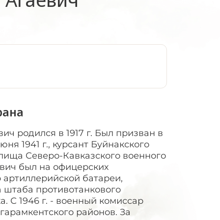
:
рана
ч родился в 1917 г. Был призван в
ня 1941 г., курсант Буйнакского
лища Северо-Кавказского военного
вич был на офицерских
 артиллерийской батареи,
 штаба противотанкового
. С 1946 г. - военный комиссар
агарамкентского районов. За