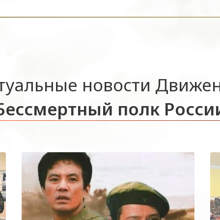
туальные новости Движе
Бессмертный полк Росси