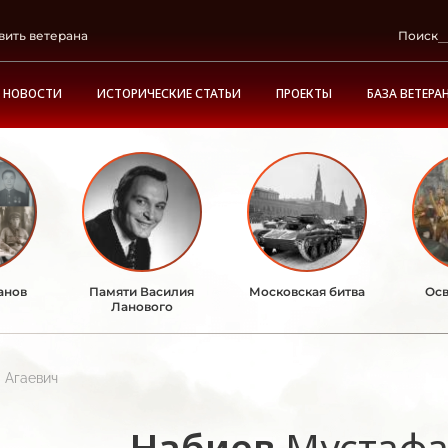
вить ветерана
Поиск
НОВОСТИ
ИСТОРИЧЕСКИЕ СТАТЬИ
ПРОЕКТЫ
БАЗА ВЕТЕРА
анов
Памяти Василия
Московская битва
Осв
Ланового
 Агаевич
Набиев
Мустафа