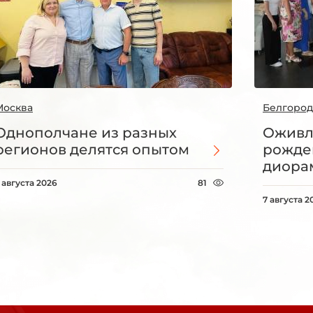
Москва
Белгород
Однополчане из разных
Оживл
регионов делятся опытом
рожде
диорам
 августа 2026
81
7 августа 2