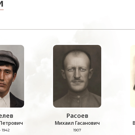
и
лев
Расоев
Петрович
Михаил Гасанович
- 1942
1907