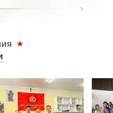
ния
и