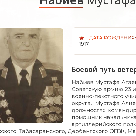
ДАТА РОЖДЕНИЯ
1917
Боевой путь вете
Набиев Мустафа Агаеви
Советскую армию 23 ию
военно-пехотного учи
округа. Мустафа Алие
должностях, командир
помощник начальника
артиллерийского полка
ского, Табасаранского, Дербентского ОГВК, М