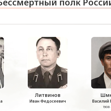
Бессмертный полк Росси
Литвинов
Шме
а
Иван Федосеевич
Василий 
1908 