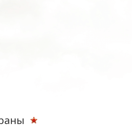
ераны