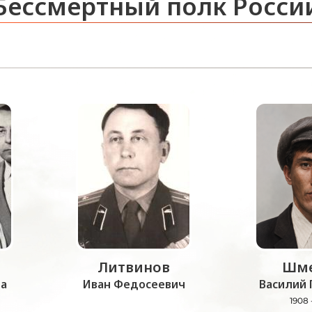
Бессмертный полк Росси
Литвинов
Шме
а
Иван Федосеевич
Василий 
1908 