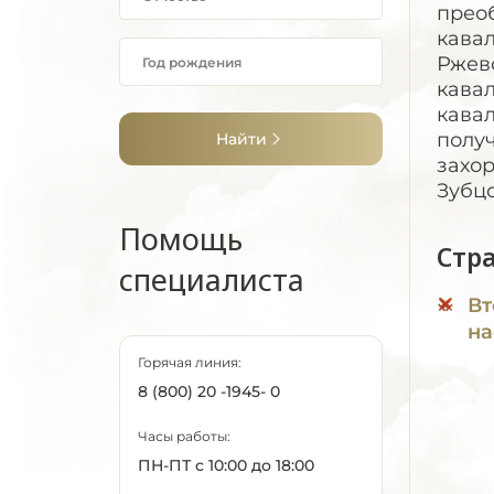
преоб
кавал
Ржевс
кавал
кавал
получ
Найти
захор
Зубц
Помощь
Стр
специалиста
Вт
на
Горячая линия:
8 (800) 20 -1945- 0
Часы работы:
ПН-ПТ с 10:00 до 18:00