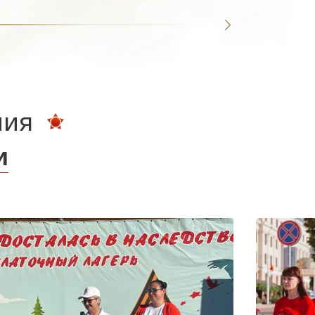
ния
и