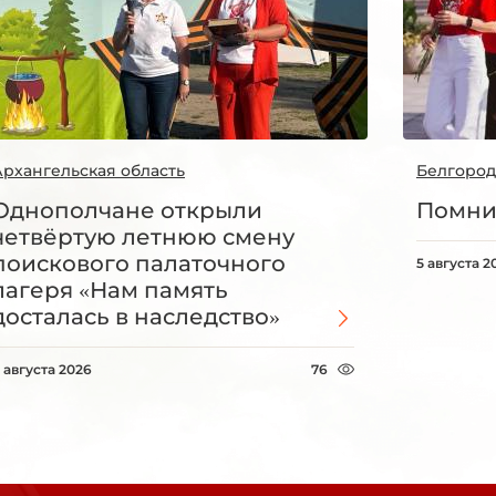
Архангельская область
Белгород
Однополчане открыли
Помни
четвёртую летнюю смену
поискового палаточного
5 августа 2
лагеря «Нам память
досталась в наследство»
 августа 2026
76