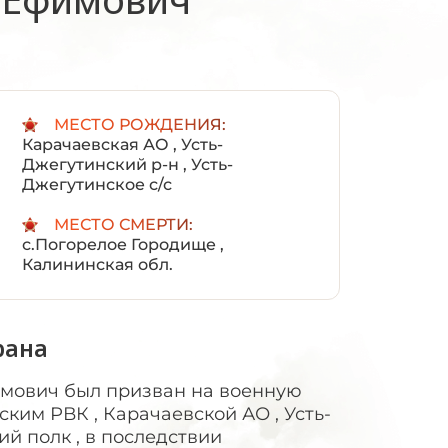
:
МЕСТО РОЖДЕНИЯ:
Карачаевская АО , Усть-
Джегутинский р-н , Усть-
Джегутинское с/с
МЕСТО СМЕРТИ:
с.Погорелое Городище ,
Калининская обл.
рана
мович был призван на военную
ким РВК , Карачаевской АО , Усть-
ий полк , в последствии