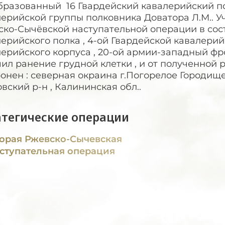
разованный 16 Гвардейский кавалерийский пол
ерийской группы полковника Доватора Л.М.. У
ко-Сычёвской наступательной операции в сост
ерийского полка , 4-ой Гвардейской кавалерий
ерийского корпуса , 20-ой армии-западный фрон
ил ранение грудной клетки , и от полученной 
онен : северная окраина г.Погорелое Городище 
овский р-н , Калининская обл..
атегические операции
орая Ржевско-Сычевская
ступательная операция