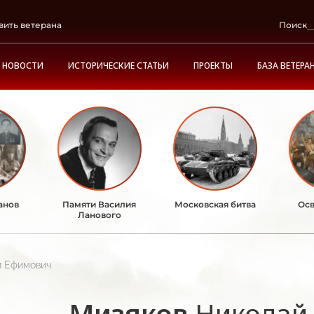
вить ветерана
Поиск
НОВОСТИ
ИСТОРИЧЕСКИЕ СТАТЬИ
ПРОЕКТЫ
БАЗА ВЕТЕРА
анов
Памяти Василия
Московская битва
Осв
Ланового
й Ефимович
Мизяков
Николай