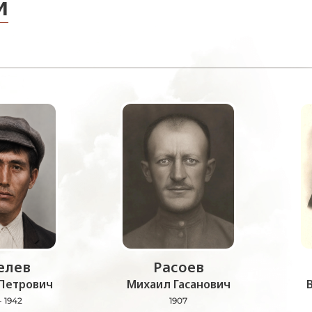
и
лев
Расоев
Петрович
Михаил Гасанович
- 1942
1907