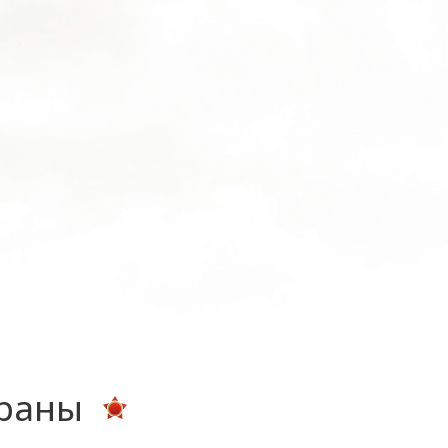
ераны