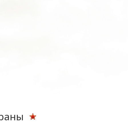
ераны