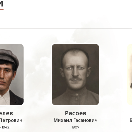
и
лев
Расоев
Петрович
Михаил Гасанович
- 1942
1907