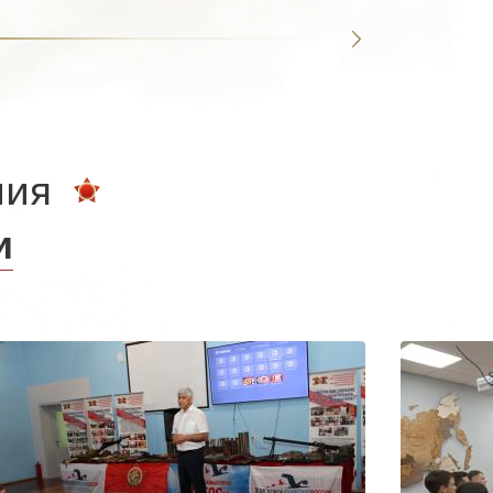
ния
и