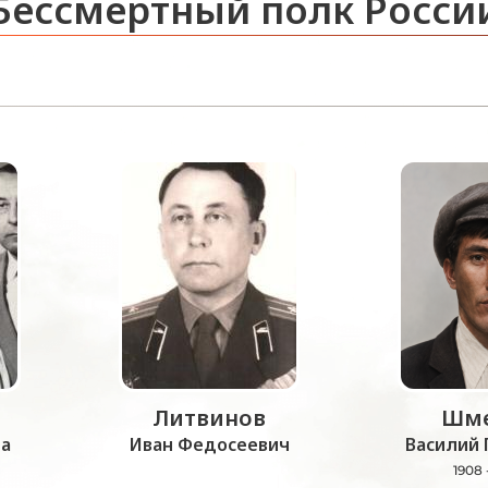
Бессмертный полк Росси
Литвинов
Шме
а
Иван Федосеевич
Василий 
1908 