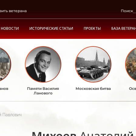
вить ветерана
Поиск
НОВОСТИ
ИСТОРИЧЕСКИЕ СТАТЬИ
ПРОЕКТЫ
БАЗА ВЕТЕРА
анов
Памяти Василия
Московская битва
Осв
Ланового
й Павлович
Михеев
Анатолий