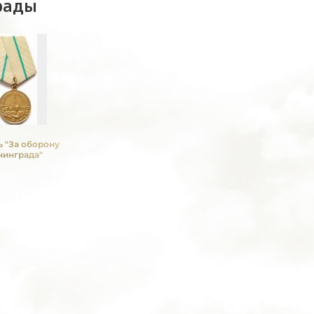
рады
 "За оборону
нинграда"