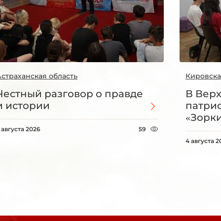
Астраханская область
Кировска
Честный разговор о правде
В Вер
и истории
патри
«Зорки
 августа 2026
59
4 августа 2