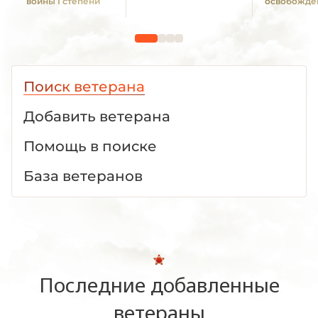
войны I степени
освобожде
Поиск ветерана
Добавить ветерана
Помощь в поиске
База ветеранов
Последние добавленные
ветераны