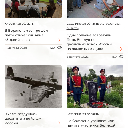
Кировская область
Сахалинская область, Астраханская
область
В Верхнекамье прошёл
патриотический квиз
Однополчане встретили
«Зоркий глаз»
День Воздушно-
десантных войск России
4 августа 2026
120
на памятных акциях
3 августа 2026
159
96 лет Воздушно-
Сахалинская область
десантным войскам
На Сахалине увековечили
России
память участника Великой