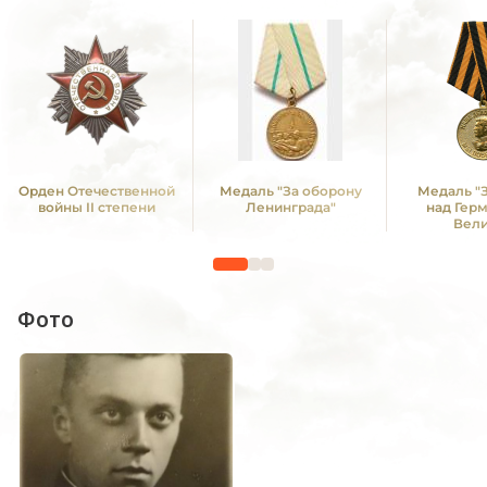
Орден Отечественной
Медаль "За оборону
Медаль "
войны II степени
Ленинграда"
над Гер
Вел
Отечестве
1941 -19
Фото