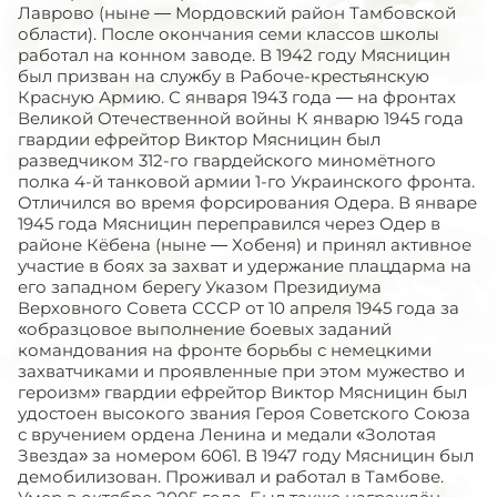
Лаврово (ныне — Мордовский район Тамбовской
области). После окончания семи классов школы
работал на конном заводе. В 1942 году Мясницин
был призван на службу в Рабоче-крестьянскую
Красную Армию. С января 1943 года — на фронтах
Великой Отечественной войны К январю 1945 года
гвардии ефрейтор Виктор Мясницин был
разведчиком 312-го гвардейского миномётного
полка 4-й танковой армии 1-го Украинского фронта.
Отличился во время форсирования Одера. В январе
1945 года Мясницин переправился через Одер в
районе Кёбена (ныне — Хобеня) и принял активное
участие в боях за захват и удержание плацдарма на
его западном берегу Указом Президиума
Верховного Совета СССР от 10 апреля 1945 года за
«образцовое выполнение боевых заданий
командования на фронте борьбы с немецкими
захватчиками и проявленные при этом мужество и
героизм» гвардии ефрейтор Виктор Мясницин был
удостоен высокого звания Героя Советского Союза
с вручением ордена Ленина и медали «Золотая
Звезда» за номером 6061. В 1947 году Мясницин был
демобилизован. Проживал и работал в Тамбове.