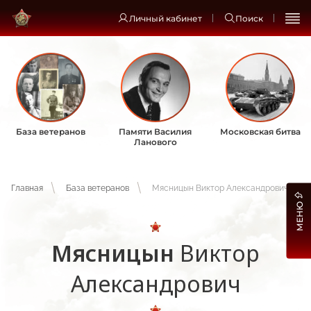
Личный кабинет
Поиск
База ветеранов
Памяти Василия
Московская битва
Ланового
Главная
База ветеранов
Мясницын Виктор Александрович
МЕНЮ
Мясницын
Виктор
Александрович