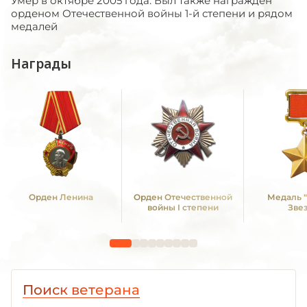
Умер в октябре 2005 года. Был также награждён
орденом Отечественной войны 1-й степени и рядом
медалей
Награды
Орден Ленина
Орден Отечественной
Медаль 
войны I степени
Зве
Поиск ветерана